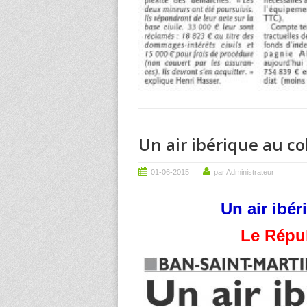
Un air ibérique au c
01-06-2015
par Administrateur
Un air ibé
Le Répub