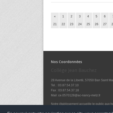
«
1
2
3
4
5
6
21
22
23
24
25
26
27
Nos Coordonnées
Collège Jean Bauchez
28 Avenue de la Liberté, 57050 Ban Saint Ma
Tel. : 03.87.54.37.10
Fax : 03.87.54.37.18
Mail :ce.0570128@ac-nancy-metz.fr
Notre établissement accueille le public aux ho
8h00 12h00 - 14h00 17h00 - Lundi, Mardi, Je