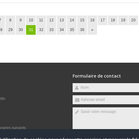
7
8
9
10
11
12
13
14
15
16
17
18
19
20
28
29
30
31
32
33
34
35
36
»
Formulaire de contact
rtin
raires suivants :
udi, Vendredi