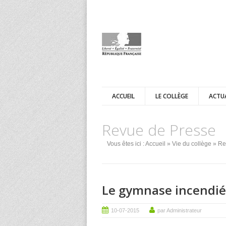
ACCUEIL
LE COLLÈGE
ACTU
Revue de Presse
Vous êtes ici :
Accueil
»
Vie du collège
» Re
Le gymnase incendié 
10-07-2015
par Administrateur