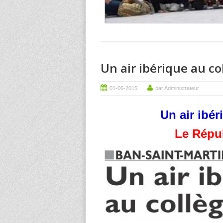
Un air ibérique au c
01-06-2015
par Administrateur
Un air ibé
Le Répub