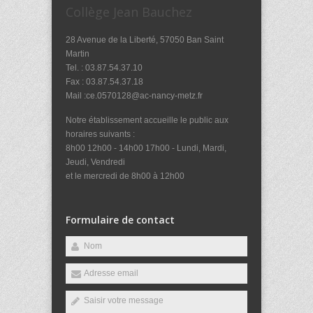
Collège Jean Bauchez
28 Avenue de la Liberté, 57050 Ban Saint
Martin
Tel. : 03.87.54.37.10
Fax : 03.87.54.37.18
Mail :ce.0570128@ac-nancy-metz.fr
Notre établissement accueille le public aux
horaires suivants :
8h00 12h00 - 14h00 17h00 - Lundi, Mardi,
Jeudi, Vendredi
et le mercredi de 8h00 à 12h00
Formulaire de contact