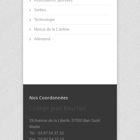
Associations Sportives
Sorties
Technologie
Menus de la Cantine
Allemand
Nos Coordonnées
Collège Jean Bauchez
28 Avenue de la Liberté, 57050 Ban Saint
Martin
Tel. : 03.87.54.37.10
Fax : 03.87.54.37.18