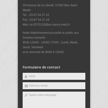
28 Avenue de la Liberté, 57050 Ban Saint
Martin
Tel. : 03.87.54.37.10
Fax : 03.87.54.37.18
Mail :ce.0570128@ac-nancy-metz.fr
Notre établissement accueille le public aux
horaires suivants :
8h00 12h00 - 14h00 17h00 - Lundi, Mardi,
Jeudi, Vendredi
et le mercredi de 8h00 à 12h00
Formulaire de contact