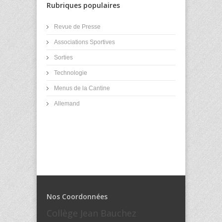
Rubriques populaires
Revue de Presse
Associations Sportives
Sorties
Technologie
Menus de la Cantine
Allemand
Nos Coordonnées
Collège Jean Bauchez