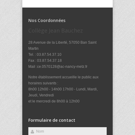
Nos Coordonnées
Collège Jean Bauchez
28 Avenue de la Liberté, 57050 Ban Saint
Martin
Tel. : 03.87.54.37.10
Fax : 03.87.54.37.18
Mail :ce.0570128@ac-nancy-metz.fr
Notre établissement accueille le public aux
horaires suivants :
8h00 12h00 - 14h00 17h00 - Lundi, Mardi,
Jeudi, Vendredi
et le mercredi de 8h00 à 12h00
Formulaire de contact