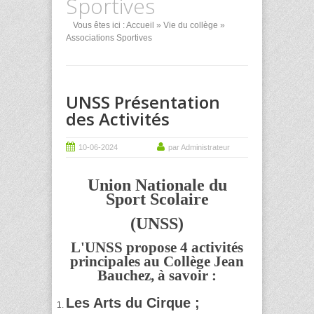
Sportives
Vous êtes ici :
Accueil
»
Vie du collège
»
Associations Sportives
UNSS Présentation
des Activités
10-06-2024
par Administrateur
Union Nationale du
Sport Scolaire
(UNSS)
L'UNSS propose 4 activités
principales au Collège Jean
Bauchez, à savoir :
Les Arts du Cirque ;