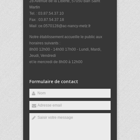
28 Avenue de la Liberté, 57050 Ban Saint
Martin
Tel. : 03.87.54.37.10
Fax : 03.87.54.37.18
Mail :ce.0570128@ac-nancy-metz.fr
Notre établissement accueille le public aux
horaires suivants :
8h00 12h00 - 14h00 17h00 - Lundi, Mardi,
Jeudi, Vendredi
et le mercredi de 8h00 à 12h00
Formulaire de contact