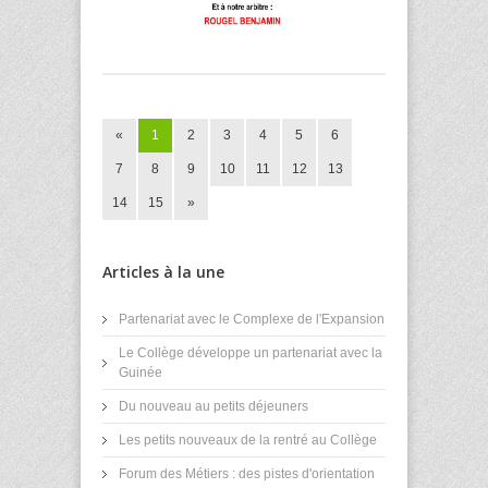
«
1
2
3
4
5
6
7
8
9
10
11
12
13
14
15
»
Articles à la une
Partenariat avec le Complexe de l'Expansion
Le Collège développe un partenariat avec la
Guinée
Du nouveau au petits déjeuners
Les petits nouveaux de la rentré au Collège
Forum des Métiers : des pistes d'orientation