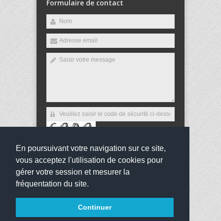
Formulaire de contact
En poursuivant votre navigation sur ce site,
Envoyer
vous acceptez l'utilisation de cookies pour
gérer votre session et mesurer la
fréquentation du site.
Copyright 2013
Collège Jean Bauchez
Tous droits
Continuer
réservés
websco