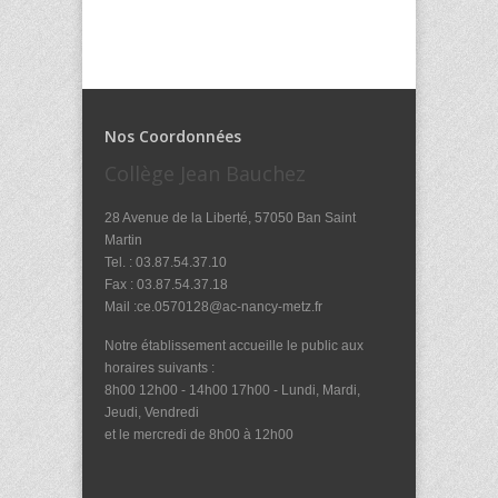
Nos Coordonnées
Collège Jean Bauchez
28 Avenue de la Liberté, 57050 Ban Saint
Martin
Tel. : 03.87.54.37.10
Fax : 03.87.54.37.18
Mail :ce.0570128@ac-nancy-metz.fr
Notre établissement accueille le public aux
horaires suivants :
8h00 12h00 - 14h00 17h00 - Lundi, Mardi,
Jeudi, Vendredi
et le mercredi de 8h00 à 12h00