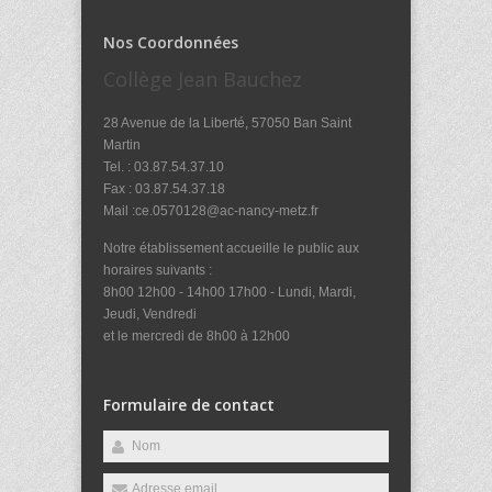
Nos Coordonnées
Collège Jean Bauchez
28 Avenue de la Liberté, 57050 Ban Saint
Martin
Tel. : 03.87.54.37.10
Fax : 03.87.54.37.18
Mail :ce.0570128@ac-nancy-metz.fr
Notre établissement accueille le public aux
horaires suivants :
8h00 12h00 - 14h00 17h00 - Lundi, Mardi,
Jeudi, Vendredi
et le mercredi de 8h00 à 12h00
Formulaire de contact