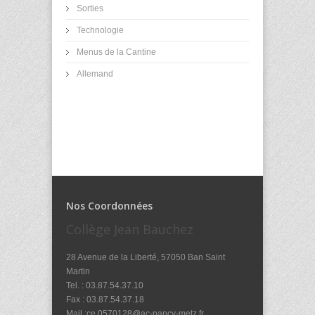
Sorties
Technologie
Menus de la Cantine
Allemand
Nos Coordonnées
Collège Jean Bauchez
28 Avenue de la Liberté, 57050 Ban Saint
Martin
Tel. : 03.87.54.37.10
Fax : 03.87.54.37.18
Mail :ce.0570128@ac-nancy-metz.fr