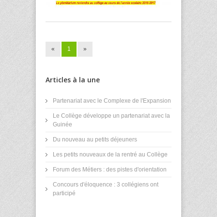
«
1
»
Articles à la une
Partenariat avec le Complexe de l'Expansion
Le Collège développe un partenariat avec la
Guinée
Du nouveau au petits déjeuners
Les petits nouveaux de la rentré au Collège
Forum des Métiers : des pistes d'orientation
Concours d'éloquence : 3 collégiens ont
participé