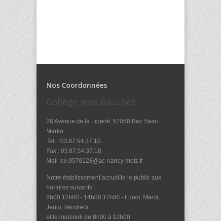
Nos Coordonnées
Collège Jean Bauchez
28 Avenue de la Liberté, 57050 Ban Saint
Martin
Tel. : 03.87.54.37.10
Fax : 03.87.54.37.18
Mail :ce.0570128@ac-nancy-metz.fr
Notre établissement accueille le public aux
horaires suivants :
8h00 12h00 - 14h00 17h00 - Lundi, Mardi,
Jeudi, Vendredi
et le mercredi de 8h00 à 12h00