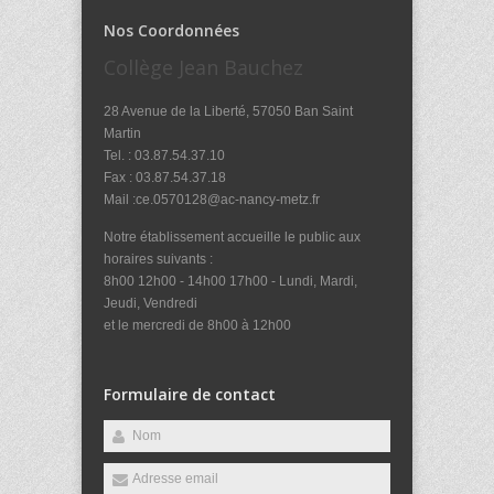
Nos Coordonnées
Collège Jean Bauchez
28 Avenue de la Liberté, 57050 Ban Saint
Martin
Tel. : 03.87.54.37.10
Fax : 03.87.54.37.18
Mail :ce.0570128@ac-nancy-metz.fr
Notre établissement accueille le public aux
horaires suivants :
8h00 12h00 - 14h00 17h00 - Lundi, Mardi,
Jeudi, Vendredi
et le mercredi de 8h00 à 12h00
Formulaire de contact