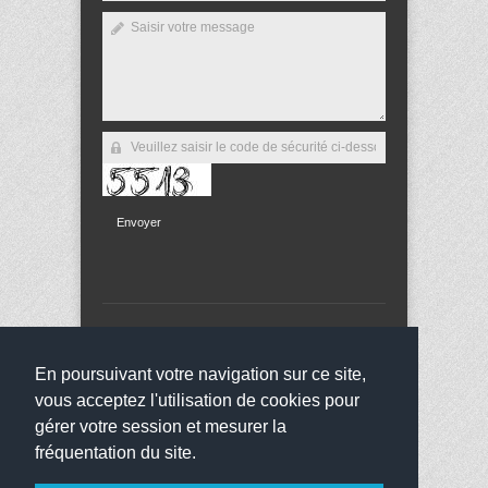
Envoyer
Copyright 2013
Collège Jean Bauchez
Tous droits
réservés
En poursuivant votre navigation sur ce site,
websco
vous acceptez l'utilisation de cookies pour
gérer votre session et mesurer la
fréquentation du site.