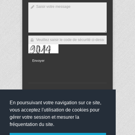
Envoyer
Copyright 2013
Collège Jean Bauchez
Tous droits
réservés
En poursuivant votre navigation sur ce site,
websco
vous acceptez l'utilisation de cookies pour
gérer votre session et mesurer la
fréquentation du site.