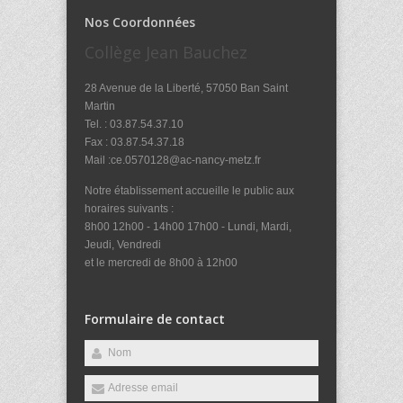
Nos Coordonnées
Collège Jean Bauchez
28 Avenue de la Liberté, 57050 Ban Saint
Martin
Tel. : 03.87.54.37.10
Fax : 03.87.54.37.18
Mail :ce.0570128@ac-nancy-metz.fr
Notre établissement accueille le public aux
horaires suivants :
8h00 12h00 - 14h00 17h00 - Lundi, Mardi,
Jeudi, Vendredi
et le mercredi de 8h00 à 12h00
Formulaire de contact