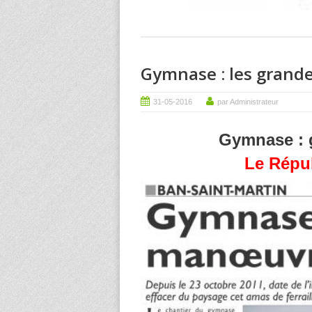
Gymnase : les grand
31-05-2016
par Administrateur
Gymnase : 
Le Répub