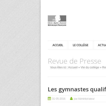
ACCUEIL
LE COLLÈGE
ACTU
Revue de Presse
Vous êtes ici :
Accueil
»
Vie du collège
» Re
Les gymnastes qualif
31-05-2016
par Administrateur