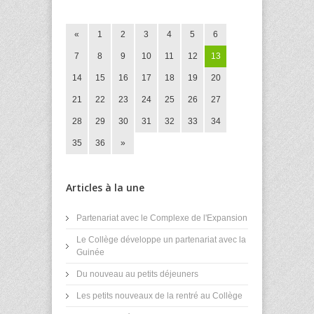
«
1
2
3
4
5
6
7
8
9
10
11
12
13
14
15
16
17
18
19
20
21
22
23
24
25
26
27
28
29
30
31
32
33
34
35
36
»
Articles à la une
Partenariat avec le Complexe de l'Expansion
Le Collège développe un partenariat avec la
Guinée
Du nouveau au petits déjeuners
Les petits nouveaux de la rentré au Collège