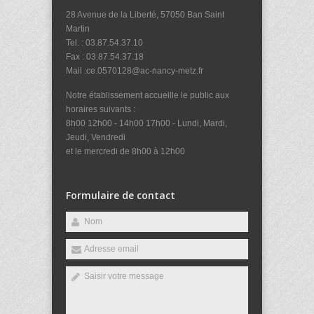
28 Avenue de la Liberté, 57050 Ban Saint
Martin
Tel. : 03.87.54.37.10
Fax : 03.87.54.37.18
Mail :ce.0570128@ac-nancy-metz.fr
Notre établissement accueille le public aux
horaires suivants :
8h00 12h00 - 14h00 17h00 - Lundi, Mardi,
Jeudi, Vendredi
et le mercredi de 8h00 à 12h00
Formulaire de contact