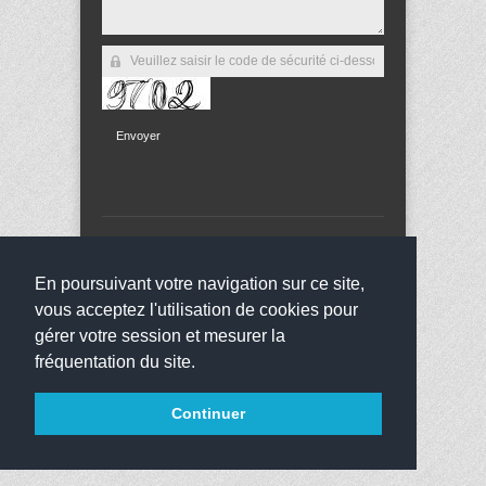
Envoyer
Copyright 2013
Collège Jean Bauchez
Tous droits
réservés
En poursuivant votre navigation sur ce site,
websco
vous acceptez l'utilisation de cookies pour
gérer votre session et mesurer la
fréquentation du site.
Continuer