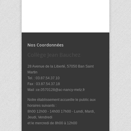
Nos Coordonnées
Collège Jean Bauchez
28 Avenue de la Liberté, 57050 Ban Saint
Martin
Tel. : 03.87.54.37.10
Fax : 03.87.54.37.18
Mail :ce.0570128@ac-nancy-metz.fr
Notre établissement accueille le public aux
horaires suivants :
8h00 12h00 - 14h00 17h00 - Lundi, Mardi,
Jeudi, Vendredi
et le mercredi de 8h00 à 12h00