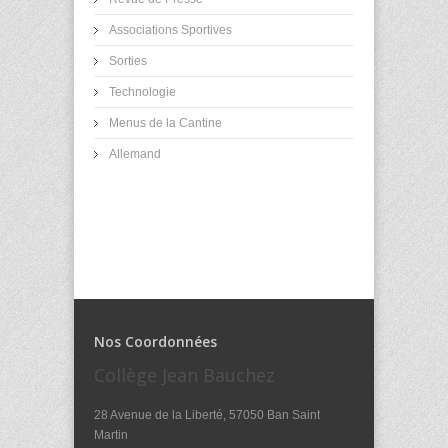
Associations Sportives
Sorties
Technologie
Menus de la Cantine
Allemand
Nos Coordonnées
Collège Jean Bauchez
28 Avenue de la Liberté, 57050 Ban Saint
Martin