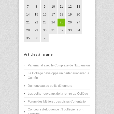
7
8
9
10
11
12
13
14
15
16
17
18
19
20
21
22
23
24
25
26
27
28
29
30
31
32
33
34
35
36
»
Articles à la une
Partenariat avec le Complexe de l'Expansion
Le Collège développe un partenariat avec la
Guinée
Du nouveau au petits déjeuners
Les petits nouveaux de la rentré au Collège
Forum des Métiers : des pistes d'orientation
Concours d'éloquence : 3 collégiens ont