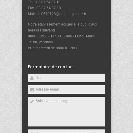
Tel. : 03.87.54.37.10
Fax : 03.87.54.37.18
Mail :ce.0570128@ac-nancy-metz.fr
Notre établissement accueille le public aux
horaires suivants :
8h00 12h00 - 14h00 17h00 - Lundi, Mardi,
Jeudi, Vendredi
et le mercredi de 8h00 à 12h00
Formulaire de contact