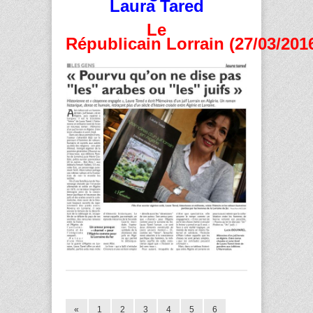
Laura Tared
Le
Républicain Lorrain (27/03/201
«
1
2
3
4
5
6