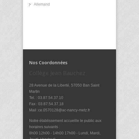
Allemand
Nos Coordonnées
Collège Jean Bauchez
28 Avenue de la Liberté, 57050 Ban Saint
Martin
Tel. : 03.87.54.37.10
Fax : 03.87.54.37.18
Mail :ce.0570128@ac-nancy-metz.fr
Notre établissement accueille le public aux
horaires suivants :
8h00 12h00 - 14h00 17h00 - Lundi, Mardi,