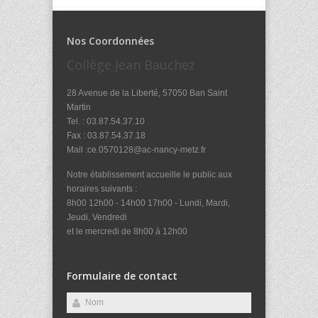
Nos Coordonnées
Collège Jean Bauchez
28 Avenue de la Liberté, 57050 Ban Saint
Martin
Tel. : 03.87.54.37.10
Fax : 03.87.54.37.18
Mail :ce.0570128@ac-nancy-metz.fr
Notre établissement accueille le public aux
horaires suivants :
8h00 12h00 - 14h00 17h00 - Lundi, Mardi,
Jeudi, Vendredi
et le mercredi de 8h00 à 12h00
Formulaire de contact