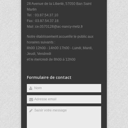
28 Avenue de la Liberté, 57050 Ban Saint
Martin
Tel. : 03.87.54.37.10
Fax : 03.87.54.37.18
Mail :ce.0570128@ac-nancy-metz.fr
Notre établissement accueille le public aux
horaires suivants :
8h00 12h00 - 14h00 17h00 - Lundi, Mardi,
Jeudi, Vendredi
et le mercredi de 8h00 à 12h00
Formulaire de contact