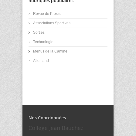
Rubriques populaires
Revue de Presse
Associations Sportives
Sorties
Technologie
Menus de la Cantine
Allemand
Nos Coordonnées
Collège Jean Bauchez