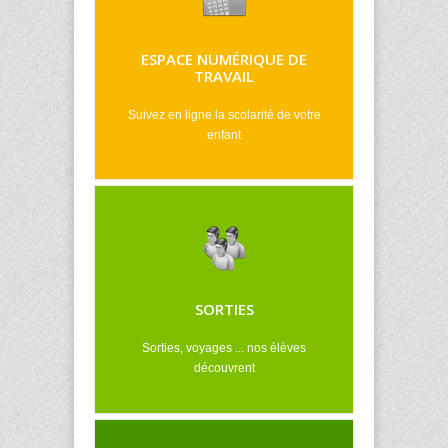
ESPACE NUMÉRIQUE DE
TRAVAIL
Suivez en ligne la scolarité de votre
enfant
SORTIES
Sorties, voyages ... nos élèves
découvrent