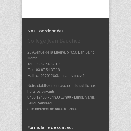
Nos Coordonnées
Collège Jean Bauchez
28 Avenue de la Liberté, 57050 Ban Saint
Martin
Tel. : 03.87.54.37.10
Fax : 03.87.54.37.18
Mail :ce.0570128@ac-nancy-metz.fr
Notre établissement accueille le public aux
horaires suivants :
8h00 12h00 - 14h00 17h00 - Lundi, Mardi,
Jeudi, Vendredi
et le mercredi de 8h00 à 12h00
Formulaire de contact