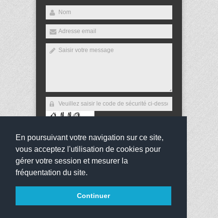
En poursuivant votre navigation sur ce site,
Envoyer
vous acceptez l'utilisation de cookies pour
gérer votre session et mesurer la
fréquentation du site.
Copyright 2013
Collège Jean Bauchez
Tous droits
Continuer
réservés
websco